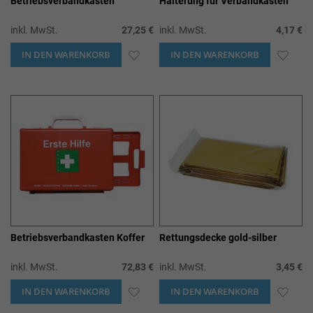
Betriebsverbandkasten
Halterung für Verbandkasten
inkl. MwSt.
27,25 €
inkl. MwSt.
4,17 €
IN DEN WARENKORB
ZUR
IN DEN WARENKORB
ZUR
WUNSCHLISTE
WUN
HINZUFÜGEN
HIN
Betriebsverbandkasten Koffer
Rettungsdecke gold-silber
inkl. MwSt.
72,83 €
inkl. MwSt.
3,45 €
IN DEN WARENKORB
ZUR
IN DEN WARENKORB
ZUR