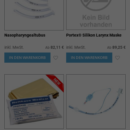
Nasopharyngealtubus
Portex® Silikon Larynx Maske
inkl. MwSt.
82,11 €
inkl. MwSt.
89,25 €
Ab
Ab
IN DEN WARENKORB
ZUR
IN DEN WARENKORB
ZUR
WUNSCHLISTE
WUN
HINZUFÜGEN
HIN