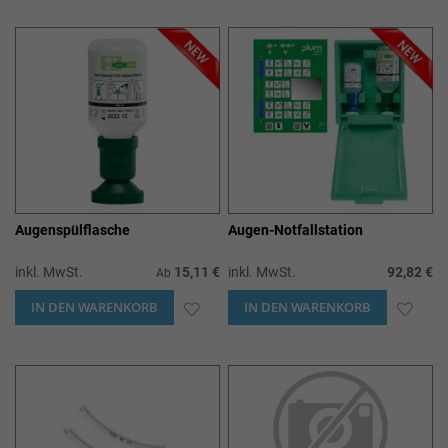
WUNSCHLISTE
WUN
HINZUFÜGEN
HIN
Augenspülflasche
Augen-Notfallstation
inkl. MwSt.
15,11 €
inkl. MwSt.
92,82 €
Ab
IN DEN WARENKORB
ZUR
IN DEN WARENKORB
ZUR
WUNSCHLISTE
WUN
HINZUFÜGEN
HIN