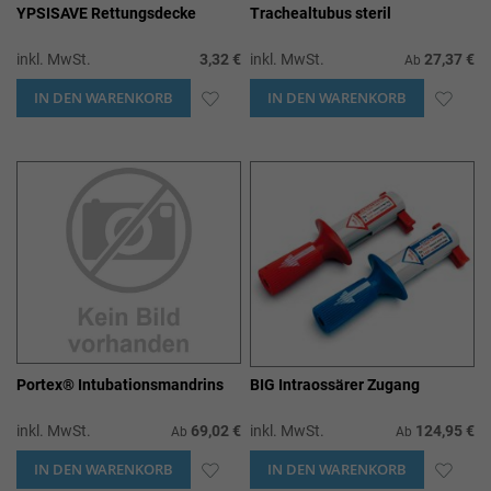
YPSISAVE Rettungsdecke
Trachealtubus steril
inkl. MwSt.
3,32 €
inkl. MwSt.
27,37 €
Ab
IN DEN WARENKORB
ZUR
IN DEN WARENKORB
ZUR
WUNSCHLISTE
WUN
HINZUFÜGEN
HIN
Portex® Intubationsmandrins
BIG Intraossärer Zugang
inkl. MwSt.
69,02 €
inkl. MwSt.
124,95 €
Ab
Ab
IN DEN WARENKORB
ZUR
IN DEN WARENKORB
ZUR