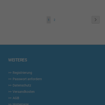
WUNSCHLISTE
WUN
HINZUFÜGEN
HIN
Seite
Seite
Weite
Sie
Seite
1
2
lesen
gerade
die
Seite
WEITERES
Registrierung
Passwort anfordern
Datenschutz
Versandkosten
AGB
Homepage