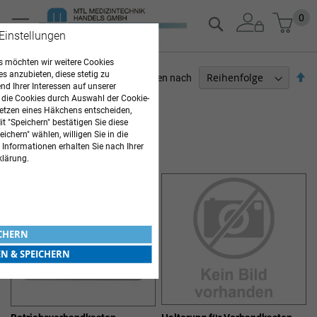
Zum
Mein
0
Suche
Inhalt
 Einstellungen
springen
 möchten wir weitere Cookies
es anzubieten, diese stetig zu
Ab
Sortieren nach
d Ihrer Interessen auf unserer
so
 die Cookies durch Auswahl der Cookie-
ARZTBEDARF
etzen eines Häkchens entscheiden,
t "Speichern" bestätigen Sie diese
Artikel
1
-
12
von
16
ichern" wählen, willigen Sie in die
PRODUKTE FÜR DEN NOTFALL
 Informationen erhalten Sie nach Ihrer
klärung.
ICHERN
EN & SPEICHERN