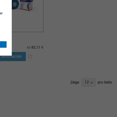
er
pe® K
t.
82,11 €
Ab
N WARENKORB
ZUR
WUNSCHLISTE
HINZUFÜGEN
Zeige
pro Seite