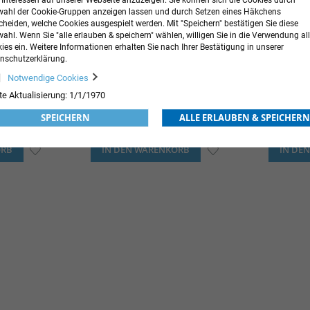
r Interessen auf unserer Webseite anzuzeigen. Sie können sich die Cookies durch
ahl der Cookie-Gruppen anzeigen lassen und durch Setzen eines Häkchens
cheiden, welche Cookies ausgespielt werden. Mit "Speichern" bestätigen Sie diese
ahl. Wenn Sie "alle erlauben & speichern" wählen, willigen Sie in die Verwendung all
ies ein. Weitere Informationen erhalten Sie nach Ihrer Bestätigung in unserer
nschutzerklärung.
Notwendige Cookies
te Aktualisierung: 1/1/1970
SL Star-Tape® Cross-Patch
Leukota
SPEICHERN
ALLE ERLAUBEN & SPEICHERN
6,55 €
inkl. MwSt.
12,85 €
inkl. MwS
Ab
ORB
ZUR
IN DEN WARENKORB
ZUR
IN DE
WUNSCHLISTE
WUNSCHLISTE
HINZUFÜGEN
HINZUFÜGEN