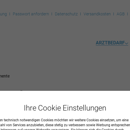
rung
Passwort anfordern
Datenschutz
Versandkosten
AGB
ARZTBEDARF
mente
TAPE-VERBÄNDE
Ihre Cookie Einstellungen
n technisch notwendigen Cookies möchten wir weitere Cookies einsetzen, um eine
zahl von Services anzubieten, diese stetig zu verbessern sowie Werbung entspreche