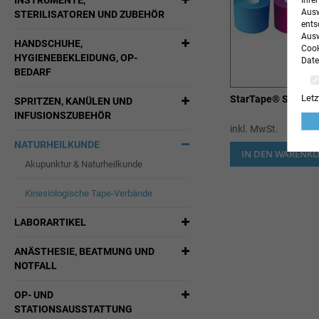
INSTRUMENTE,
Ihre
Ausw
STERILISATOREN UND ZUBEHÖR
ents
Ausw
HANDSCHUHE,
Cook
HYGIENEBEKLEIDUNG, OP-
Date
BEDARF
Letz
StarTape® SL Tape
SPRITZEN, KANÜLEN UND
INFUSIONSZUBEHÖR
inkl. MwSt.
NATURHEILKUNDE
IN DEN WARENK
Akupunktur & Naturheilkunde
Kinesiologische Tape-Verbände
LABORARTIKEL
ANÄSTHESIE, BEATMUNG UND
NOTFALL
OP- UND
STATIONSAUSSTATTUNG