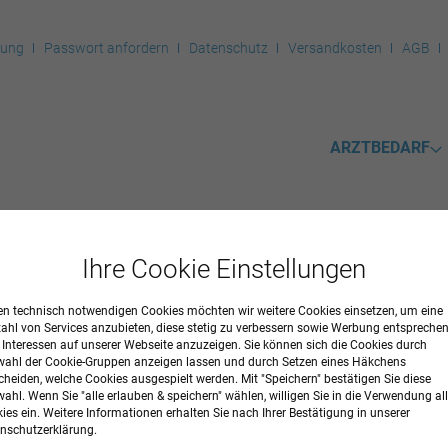
rung
Passwort anfordern
Datenschutz
Versandkosten
AGB
ARZTBEDARF
Ihre Cookie Einstellungen
kel
n technisch notwendigen Cookies möchten wir weitere Cookies einsetzen, um eine
ANÜLENENTSORGUNG
zahl von Services anzubieten, diese stetig zu verbessern sowie Werbung entspreche
r Interessen auf unserer Webseite anzuzeigen. Sie können sich die Cookies durch
ahl der Cookie-Gruppen anzeigen lassen und durch Setzen eines Häkchens
cheiden, welche Cookies ausgespielt werden. Mit "Speichern" bestätigen Sie diese
ahl. Wenn Sie "alle erlauben & speichern" wählen, willigen Sie in die Verwendung all
ies ein. Weitere Informationen erhalten Sie nach Ihrer Bestätigung in unserer
nschutzerklärung.