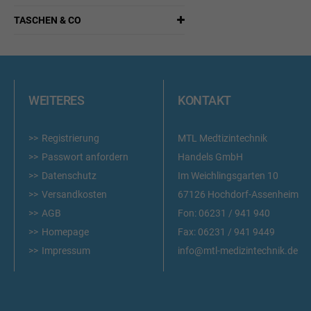
TASCHEN & CO
WEITERES
KONTAKT
Registrierung
MTL Medtizintechnik
Passwort anfordern
Handels GmbH
Datenschutz
Im Weichlingsgarten 10
Versandkosten
67126 Hochdorf-Assenheim
AGB
Fon:
06231 / 941 940
Homepage
Fax:
06231 / 941 9449
Impressum
info@mtl-medizintechnik.de