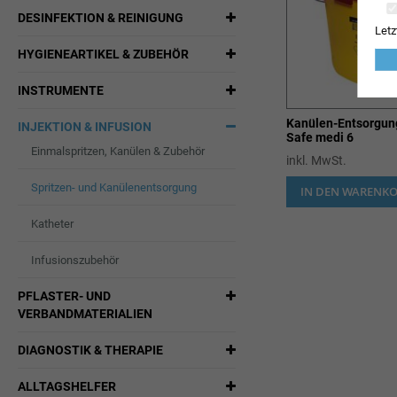
DESINFEKTION & REINIGUNG
Letz
HYGIENEARTIKEL & ZUBEHÖR
INSTRUMENTE
Kanülen-Entsorgun
INJEKTION & INFUSION
Safe medi 6
Einmalspritzen, Kanülen & Zubehör
inkl. MwSt.
Spritzen- und Kanülenentsorgung
IN DEN WARENK
Katheter
Infusionszubehör
PFLASTER- UND
VERBANDMATERIALIEN
DIAGNOSTIK & THERAPIE
ALLTAGSHELFER