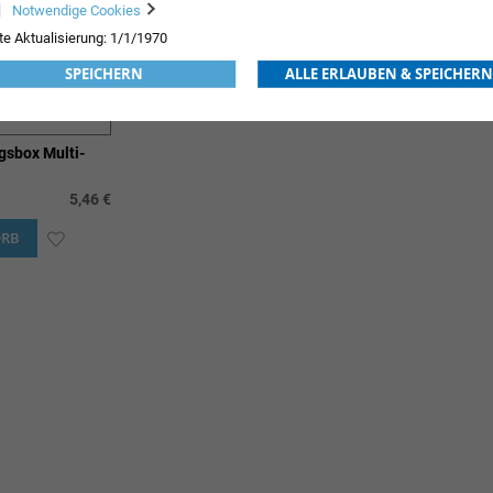
Notwendige Cookies
te Aktualisierung: 1/1/1970
SPEICHERN
ALLE ERLAUBEN & SPEICHERN
gsbox Multi-
5,46 €
ORB
ZUR
WUNSCHLISTE
HINZUFÜGEN