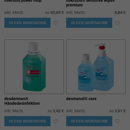
mikrozid power mop
mikrozid® sensitive wipes
premium
inkl. MwSt.
65,69 €
inkl. MwSt.
8,84 €
Ab
IN DEN WARENKORB
ZUR
IN DEN WARENKORB
ZUR
WUNSCHLISTE
WUN
HINZUFÜGEN
HIN
desderman®
desmanol® care
Händedesinfektion
inkl. MwSt.
3,42 €
inkl. MwSt.
3,61 €
Ab
Ab
IN DEN WARENKORB
ZUR
IN DEN WARENKORB
ZUR