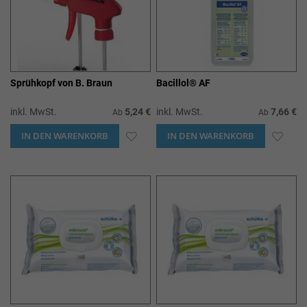
Sprühkopf von B. Braun
Bacillol® AF
inkl. MwSt.
5,24 €
inkl. MwSt.
7,66 €
Ab
Ab
IN DEN WARENKORB
ZUR
IN DEN WARENKORB
ZUR
WUNSCHLISTE
WUN
HINZUFÜGEN
HIN