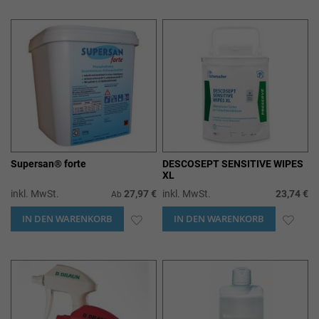
WUNSCHLISTE
WUN
HINZUFÜGEN
HIN
Supersan® forte
DESCOSEPT SENSITIVE WIPES
XL
inkl. MwSt.
27,97 €
inkl. MwSt.
23,74 €
Ab
IN DEN WARENKORB
ZUR
IN DEN WARENKORB
ZUR
WUNSCHLISTE
WUN
HINZUFÜGEN
HIN