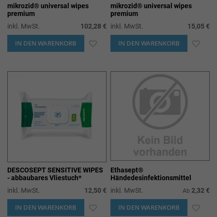
mikrozid® universal wipes
mikrozid® universal wipes
premium
premium
inkl. MwSt.
102,28 €
inkl. MwSt.
15,05 €
IN DEN WARENKORB
ZUR
IN DEN WARENKORB
ZUR
WUNSCHLISTE
WUN
HINZUFÜGEN
HIN
DESCOSEPT SENSITIVE WIPES
Ethasept®
- abbaubares Vliestuch*
Händedesinfektionsmittel
inkl. MwSt.
12,50 €
inkl. MwSt.
2,32 €
Ab
IN DEN WARENKORB
ZUR
IN DEN WARENKORB
ZUR