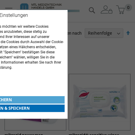
Zum
Mein
0
Suche
Inhalt
 Einstellungen
springen
 möchten wir weitere Cookies
es anzubieten, diese stetig zu
Ab
Sortieren nach
d Ihrer Interessen auf unserer
so
 die Cookies durch Auswahl der Cookie-
PFLEGEBEDARF
etzen eines Häkchens entscheiden,
t "Speichern" bestätigen Sie diese
Artikel
1
-
12
von
32
ichern" wählen, willigen Sie in die
DESINFEKTION & REINIGUNG
 Informationen erhalten Sie nach Ihrer
klärung.
ICHERN
EN & SPEICHERN