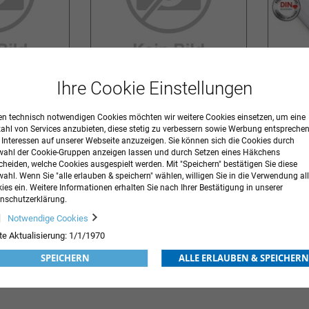
Ihre Cookie Einstellungen
t für
Schutzbezüge für Manschetten
Langzeit
TM-2450
n technisch notwendigen Cookies möchten wir weitere Cookies einsetzen, um eine
129,79 €
inkl. MwSt.
46,41 €
inkl. MwS
Ab
Ab
zahl von Services anzubieten, diese stetig zu verbessern sowie Werbung entspreche
r Interessen auf unserer Webseite anzuzeigen. Sie können sich die Cookies durch
ORB
ZUR
IN DEN WARENKORB
ZUR
IN DE
ahl der Cookie-Gruppen anzeigen lassen und durch Setzen eines Häkchens
cheiden, welche Cookies ausgespielt werden. Mit "Speichern" bestätigen Sie diese
WUNSCHLISTE
WUNSCHLISTE
ahl. Wenn Sie "alle erlauben & speichern" wählen, willigen Sie in die Verwendung all
ies ein. Weitere Informationen erhalten Sie nach Ihrer Bestätigung in unserer
HINZUFÜGEN
HINZUFÜGEN
nschutzerklärung.
Notwendige Cookies
te Aktualisierung: 1/1/1970
SPEICHERN
ALLE ERLAUBEN & SPEICHERN