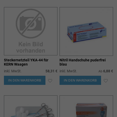
WUNSCHLISTE
WUN
HINZUFÜGEN
HIN
Steckernetzteil YKA-44 für
Nitril Handschuhe puderfrei
KERN Waagen
blau
inkl. MwSt.
58,31 €
inkl. MwSt.
6,88 €
Ab
IN DEN WARENKORB
ZUR
IN DEN WARENKORB
ZUR
WUNSCHLISTE
WUN
HINZUFÜGEN
HIN