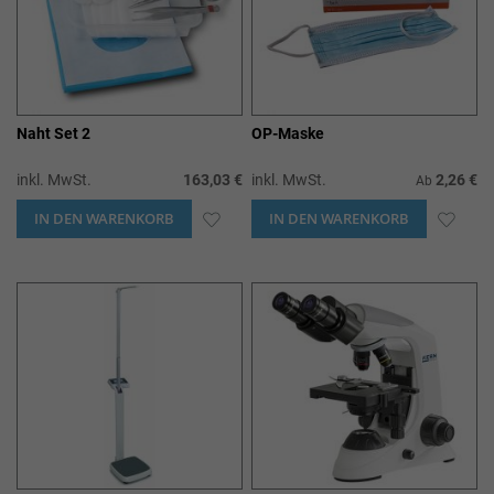
Naht Set 2
OP-Maske
inkl. MwSt.
163,03 €
inkl. MwSt.
2,26 €
Ab
IN DEN WARENKORB
ZUR
IN DEN WARENKORB
ZUR
WUNSCHLISTE
WUN
HINZUFÜGEN
HIN