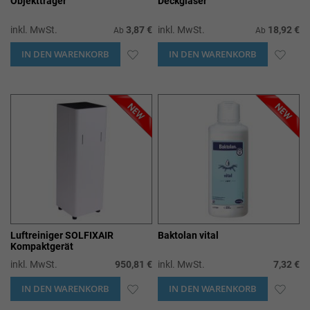
Objektträger
Deckgläser
inkl. MwSt.
3,87 €
inkl. MwSt.
18,92 €
Ab
Ab
IN DEN WARENKORB
ZUR
IN DEN WARENKORB
ZUR
WUNSCHLISTE
WUN
HINZUFÜGEN
HIN
Luftreiniger SOLFIXAIR
Baktolan vital
Kompaktgerät
inkl. MwSt.
950,81 €
inkl. MwSt.
7,32 €
IN DEN WARENKORB
ZUR
IN DEN WARENKORB
ZUR