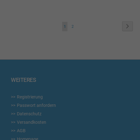
WUNSCHLISTE
WUN
HINZUFÜGEN
HIN
Seite
Seite
Weite
Sie
Seite
1
2
lesen
gerade
die
Seite
WEITERES
Registrierung
Passwort anfordern
Datenschutz
Versandkosten
AGB
Homepage