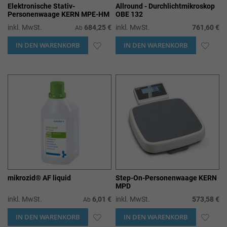
Elektronische Stativ-
Allround - Durchlichtmikroskop
Personenwaage KERN MPE-HM
OBE 132
inkl. MwSt.
684,25 €
inkl. MwSt.
761,60 €
Ab
IN DEN WARENKORB
ZUR
IN DEN WARENKORB
ZUR
WUNSCHLISTE
WUN
HINZUFÜGEN
HIN
mikrozid® AF liquid
Step-On-Personenwaage KERN
MPD
inkl. MwSt.
6,01 €
inkl. MwSt.
573,58 €
Ab
IN DEN WARENKORB
ZUR
IN DEN WARENKORB
ZUR