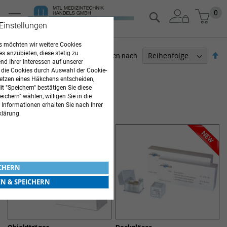
Zum
Mein
0
Suche
Inhalt
 Einstellungen
springen
 möchten wir weitere Cookies
es anzubieten, diese stetig zu
Ab
Sortieren nach
d Ihrer Interessen auf unserer
so
 die Cookies durch Auswahl der Cookie-
ARZTBEDARF
etzen eines Häkchens entscheiden,
t "Speichern" bestätigen Sie diese
Artikel
1
-
12
von
13
ichern" wählen, willigen Sie in die
AKTIONSANGEBOTE
 Informationen erhalten Sie nach Ihrer
klärung.
ICHERN
EN & SPEICHERN