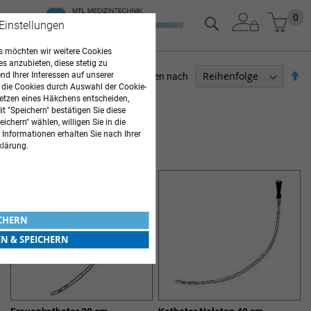
Zum
Mein
0
Suche
 Einstellungen
Inhalt
springen
 möchten wir weitere Cookies
es anzubieten, diese stetig zu
Ab
d Ihrer Interessen auf unserer
Sortieren nach
 die Cookies durch Auswahl der Cookie-
so
ARZTBEDARF
etzen eines Häkchens entscheiden,
t "Speichern" bestätigen Sie diese
ichern" wählen, willigen Sie in die
4
Elemente
 Informationen erhalten Sie nach Ihrer
KATHETHER
klärung.
ICHERN
EN & SPEICHERN