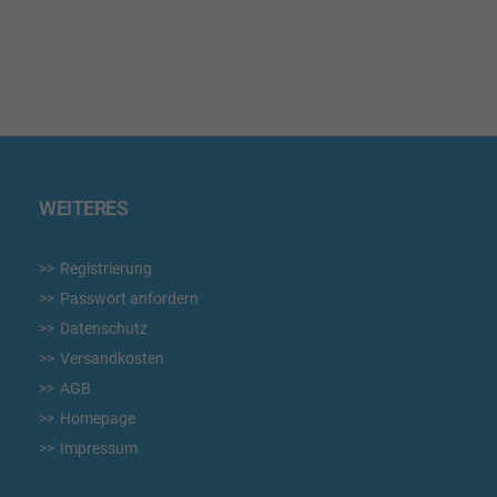
WUNSCHLISTE
WUN
HINZUFÜGEN
HIN
WEITERES
Registrierung
Passwort anfordern
Datenschutz
Versandkosten
AGB
Homepage
Impressum